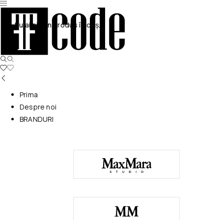
Nu ai niciun produs în coș.
Prima
Despre noi
BRANDURI