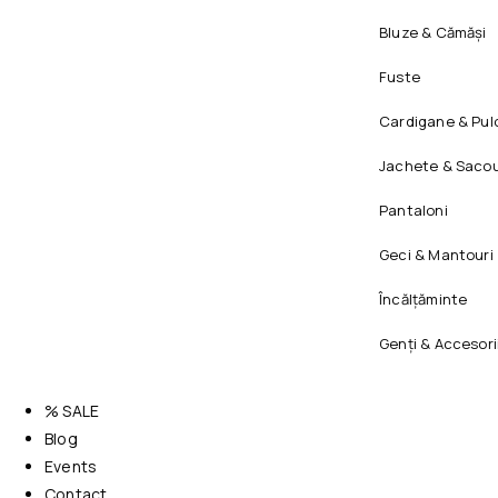
Bluze & Cămăși
Fuste
Cardigane & Pul
Jachete & Sacou
Pantaloni
Geci & Mantouri
Încălțăminte
Genți & Accesori
% SALE
Blog
Events
Contact