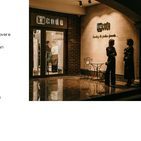
overe
ri
i