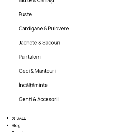
Bluze & Cămăși
Fuste
Cardigane & Pulovere
Jachete & Sacouri
Pantaloni
Geci & Mantouri
Încălțăminte
Genți & Accesorii
% SALE
Blog