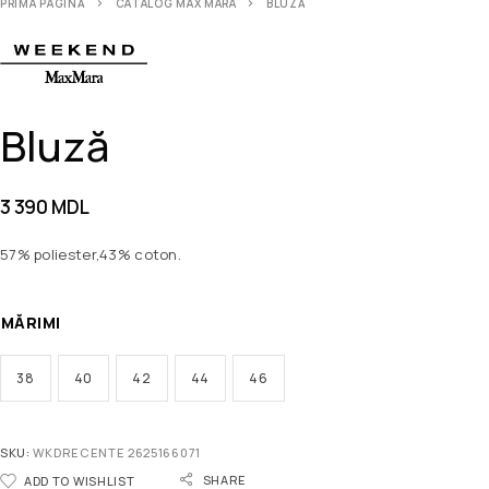
PRIMA PAGINĂ
CATALOG MAX MARA
BLUZĂ
Bluză
3 390
MDL
57% poliester,43% coton.
MĂRIMI
38
40
42
44
46
SKU:
WKDRECENTE 2625166071
SHARE
ADD TO WISHLIST