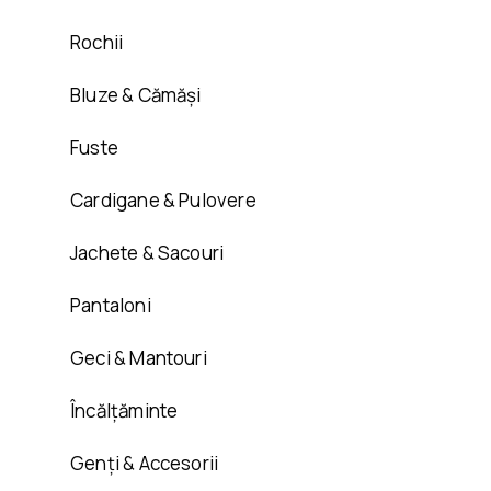
Rochii
Bluze & Cămăși
Fuste
Cardigane & Pulovere
Jachete & Sacouri
Pantaloni
Geci & Mantouri
Încălțăminte
Genți & Accesorii