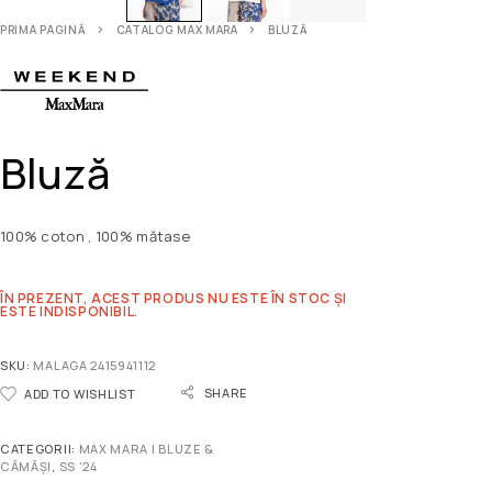
PRIMA PAGINĂ
CATALOG MAX MARA
BLUZĂ
Bluză
100% coton , 100% mătase
ÎN PREZENT, ACEST PRODUS NU ESTE ÎN STOC ȘI
ESTE INDISPONIBIL.
SKU:
MALAGA 2415941112
SHARE
ADD TO WISHLIST
CATEGORII:
MAX MARA | BLUZE &
CĂMĂȘI
,
SS '24