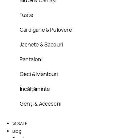
Bluze & Cămăși
Fuste
Cardigane & Pulovere
Jachete & Sacouri
Pantaloni
Geci & Mantouri
Încălțăminte
Genți & Accesorii
% SALE
Blog