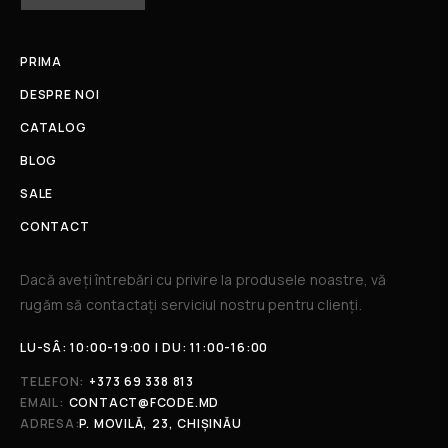
PRIMA
DESPRE NOI
CATALOG
BLOG
SALE
CONTACT
Dacă aveți întrebări cu privire la produsele noastre, vă
rugăm să contactați serviciul nostru pentru clienți.​
LU-SÂ: 10:00-19:00 | DU: 11:00-16:00
TELEFON:
+373 69 338 813
EMAIL:
CONTACT@FCODE.MD
ADRESA:
P. MOVILĂ, 23, CHIȘINĂU