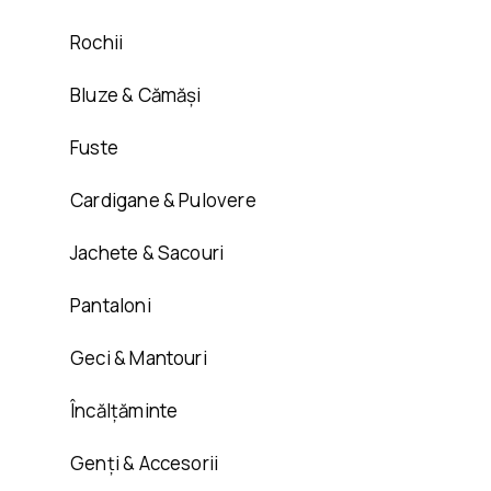
Rochii
Bluze & Cămăși
Fuste
Cardigane & Pulovere
Jachete & Sacouri
Pantaloni
Geci & Mantouri
Încălțăminte
Genți & Accesorii