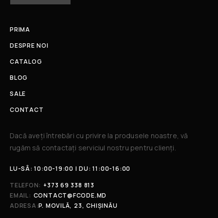
PRIMA
DESPRE NOI
CATALOG
BLOG
SALE
CONTACT
Dacă aveți întrebări cu privire la produsele noastre, vă
rugăm să contactați serviciul nostru pentru clienți.​
LU-SÂ: 10:00-19:00 | DU: 11:00-16:00
TELEFON:
+373 69 338 813
EMAIL:
CONTACT@FCODE.MD
ADRESA:
P. MOVILĂ, 23, CHIȘINĂU