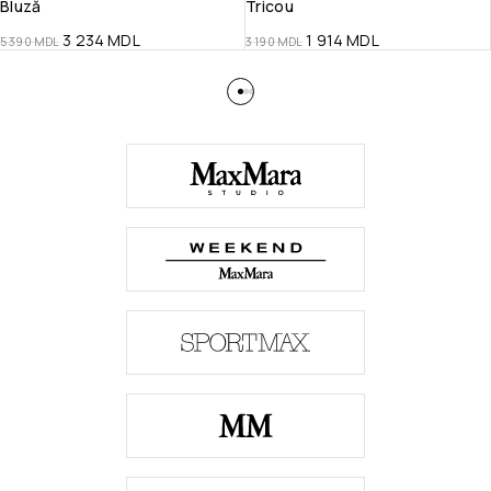
Bluză
Tricou
3 234
MDL
1 914
MDL
5 390
MDL
3 190
MDL