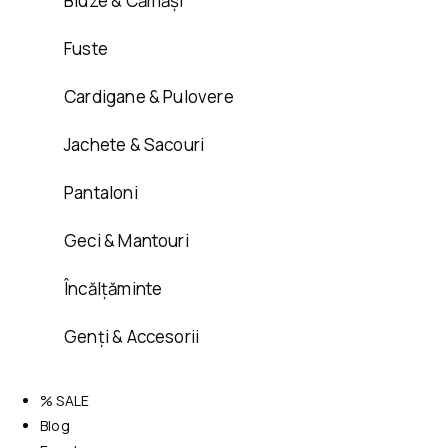
Bluze & Cămăși
Fuste
Cardigane & Pulovere
Jachete & Sacouri
Pantaloni
Geci & Mantouri
Încălțăminte
Genți & Accesorii
% SALE
Blog