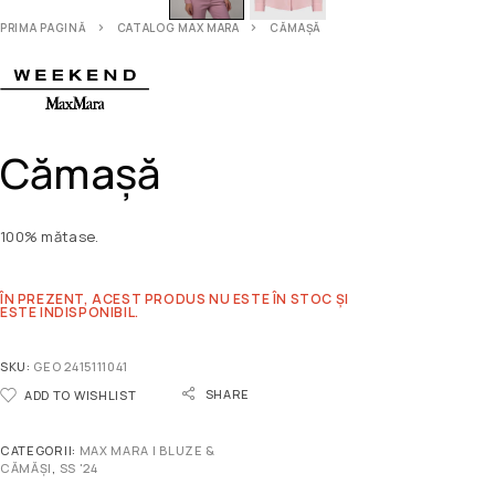
PRIMA PAGINĂ
CATALOG MAX MARA
CĂMAȘĂ
Cămașă
100% mătase.
ÎN PREZENT, ACEST PRODUS NU ESTE ÎN STOC ȘI
ESTE INDISPONIBIL.
SKU:
GEO 2415111041
SHARE
ADD TO WISHLIST
CATEGORII:
MAX MARA | BLUZE &
CĂMĂȘI
,
SS '24