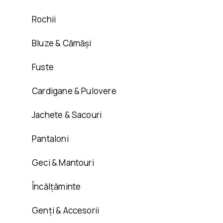
Rochii
Bluze & Cămăși
Fuste
Cardigane & Pulovere
Jachete & Sacouri
Pantaloni
Geci & Mantouri
Încălțăminte
Genți & Accesorii