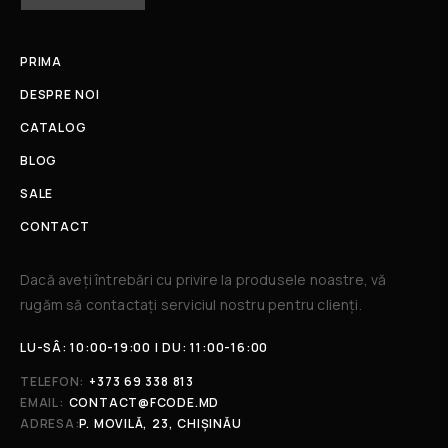
PRIMA
DESPRE NOI
CATALOG
BLOG
SALE
CONTACT
Dacă aveți întrebări cu privire la produsele noastre, vă
rugăm să contactați serviciul nostru pentru clienți.​
LU-SÂ: 10:00-19:00 | DU: 11:00-16:00
TELEFON:
+373 69 338 813
EMAIL:
CONTACT@FCODE.MD
ADRESA:
P. MOVILĂ, 23, CHIȘINĂU