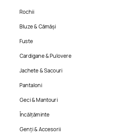
Rochii
Bluze & Cămăși
Fuste
Cardigane & Pulovere
Jachete & Sacouri
Pantaloni
Geci & Mantouri
Încălțăminte
Genți & Accesorii