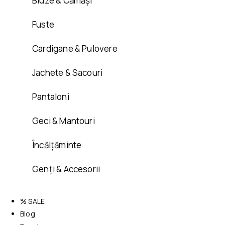
Bluze & Cămăși
Fuste
Cardigane & Pulovere
Jachete & Sacouri
Pantaloni
Geci & Mantouri
Încălțăminte
Genți & Accesorii
% SALE
Blog