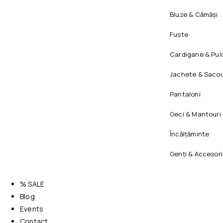
Bluze & Cămăși
Fuste
Cardigane & Pul
Jachete & Sacou
Pantaloni
Geci & Mantouri
Încălțăminte
Genți & Accesori
% SALE
Blog
Events
Contact