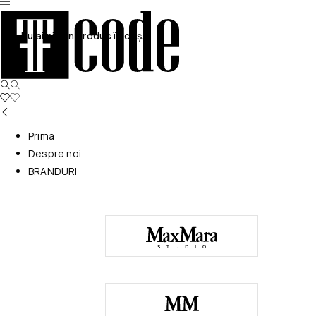
Nu ai niciun produs în coș.
Prima
Despre noi
BRANDURI