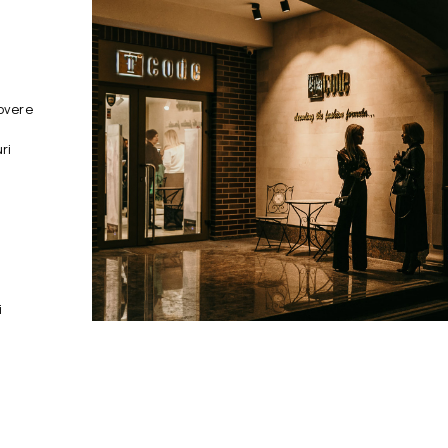
overe
ri
i