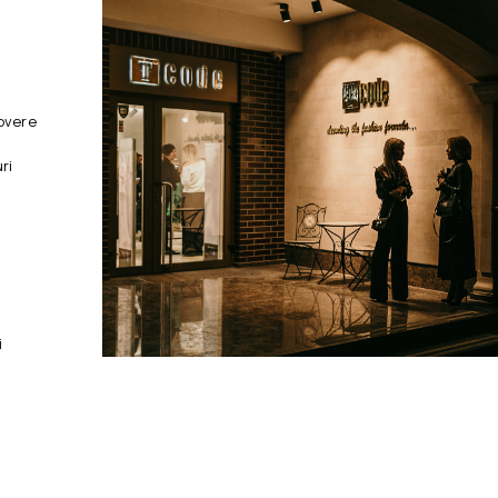
overe
ri
i