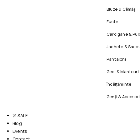
Bluze & Cămăși
Fuste
Cardigane & Pul
Jachete & Sacou
Pantaloni
Geci & Mantouri
Încălțăminte
Genți & Accesori
% SALE
Blog
Events
Contact