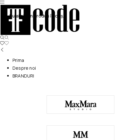
Nu ai niciun produs în coș.
Prima
Despre noi
BRANDURI