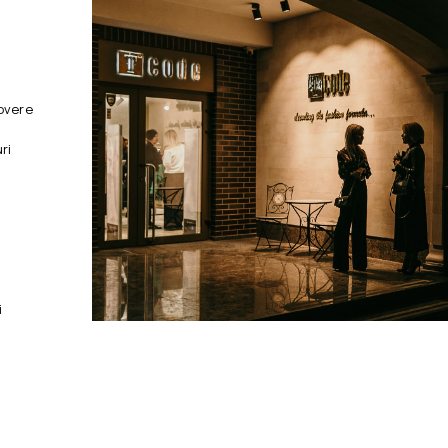
overe
ri
i