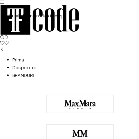
Nu ai niciun produs în coș.
Prima
Despre noi
BRANDURI