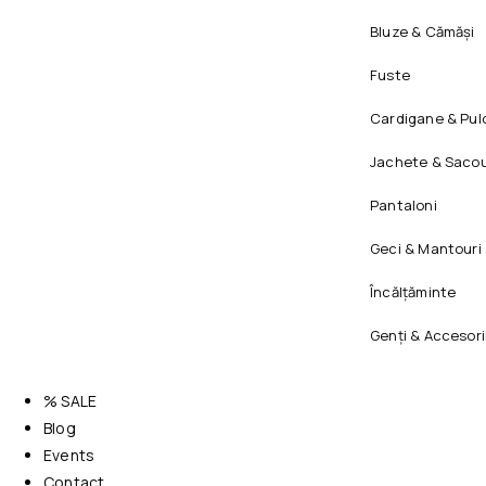
Bluze & Cămăși
Fuste
Cardigane & Pul
Jachete & Sacou
Pantaloni
Geci & Mantouri
Încălțăminte
Genți & Accesori
% SALE
Blog
Events
Contact