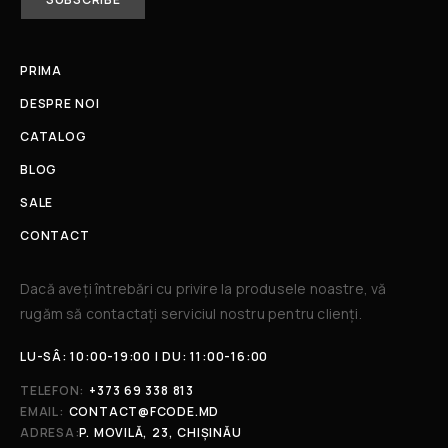
PRIMA
DESPRE NOI
CATALOG
BLOG
SALE
CONTACT
Dacă aveți întrebări cu privire la produsele noastre, vă
rugăm să contactați serviciul nostru pentru clienți.​
LU-SÂ: 10:00-19:00 | DU: 11:00-16:00
TELEFON:
+373 69 338 813
EMAIL:
CONTACT@FCODE.MD
ADRESA:
P. MOVILĂ, 23, CHIȘINĂU