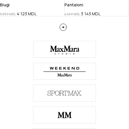
Blugi
Pantaloni
4 123
MDL
3 143
MDL
5 890
MDL
4 490
MDL