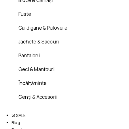
Bluze & Cămăși
Fuste
Cardigane & Pulovere
Jachete & Sacouri
Pantaloni
Geci & Mantouri
Încălțăminte
Genți & Accesorii
% SALE
Blog