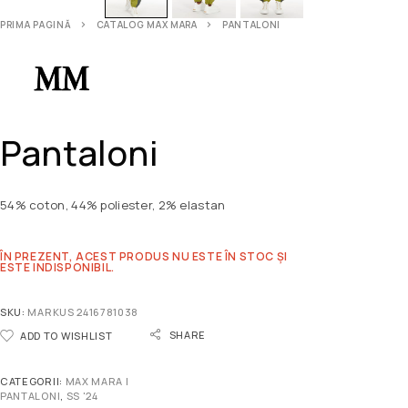
PRIMA PAGINĂ
CATALOG MAX MARA
PANTALONI
Pantaloni
54% coton, 44% poliester, 2% elastan
ÎN PREZENT, ACEST PRODUS NU ESTE ÎN STOC ȘI
ESTE INDISPONIBIL.
SKU:
MARKUS 2416781038
SHARE
ADD TO WISHLIST
CATEGORII:
MAX MARA |
PANTALONI
,
SS '24