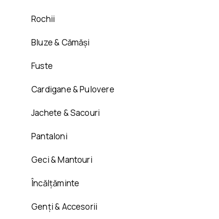
Rochii
Bluze & Cămăși
Fuste
Cardigane & Pulovere
Jachete & Sacouri
Pantaloni
Geci & Mantouri
Încălțăminte
Genți & Accesorii