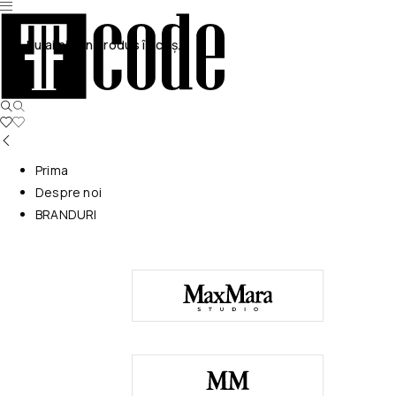
Nu ai niciun produs în coș.
Prima
Despre noi
BRANDURI