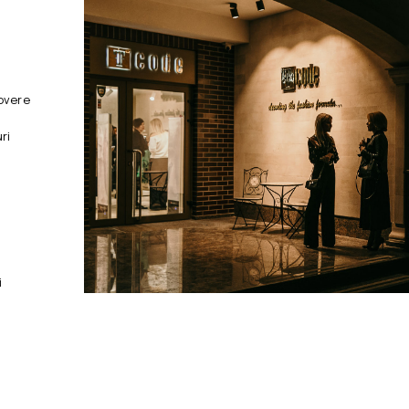
overe
ri
i