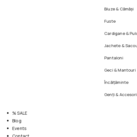
Bluze & Cămăși
Fuste
Cardigane & Pul
Jachete & Sacou
Pantaloni
Geci & Mantouri
Încălțăminte
Genți & Accesori
% SALE
Blog
Events
Contact