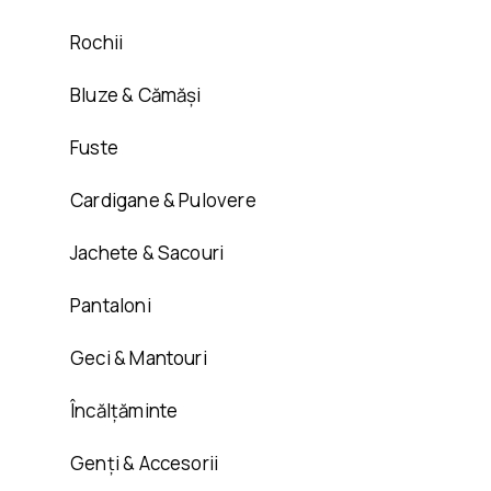
Rochii
Bluze & Cămăși
Fuste
Cardigane & Pulovere
Jachete & Sacouri
Pantaloni
Geci & Mantouri
Încălțăminte
Genți & Accesorii