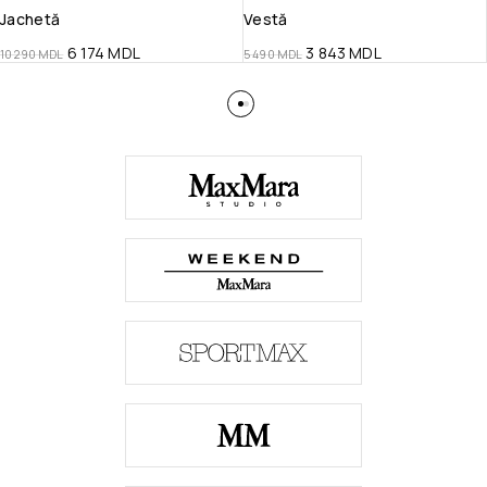
Jachetă
Vestă
6 174
MDL
3 843
MDL
10 290
MDL
5 490
MDL