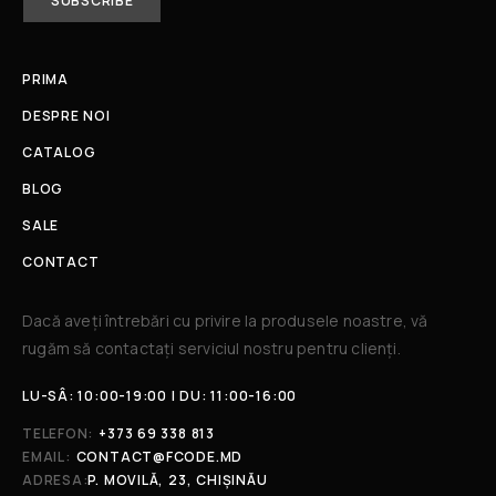
PRIMA
DESPRE NOI
CATALOG
BLOG
SALE
CONTACT
Dacă aveți întrebări cu privire la produsele noastre, vă
rugăm să contactați serviciul nostru pentru clienți.​
LU-SÂ: 10:00-19:00 | DU: 11:00-16:00
TELEFON:
+373 69 338 813
EMAIL:
CONTACT@FCODE.MD
ADRESA:
P. MOVILĂ, 23, CHIȘINĂU