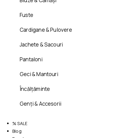
Bluze & Cămăși
Fuste
Cardigane & Pulovere
Jachete & Sacouri
Pantaloni
Geci & Mantouri
Încălțăminte
Genți & Accesorii
% SALE
Blog