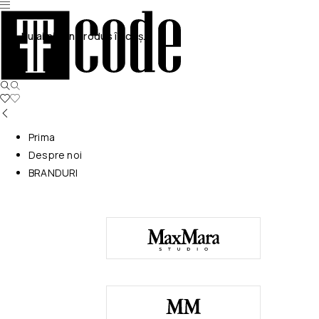
Nu ai niciun produs în coș.
Prima
Despre noi
BRANDURI