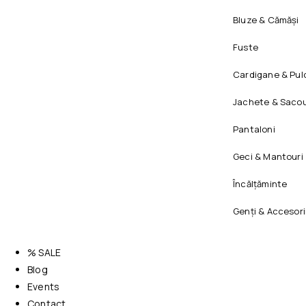
Bluze & Cămăși
Fuste
Cardigane & Pul
Jachete & Sacou
Pantaloni
Geci & Mantouri
Încălțăminte
Genți & Accesori
% SALE
Blog
Events
Contact