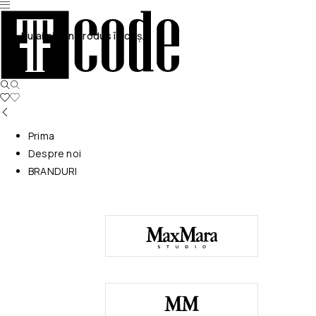
Nu ai niciun produs în coș.
Prima
Despre noi
BRANDURI