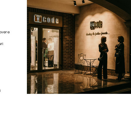
overe
ri
i