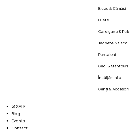
Bluze & Cămăși
Fuste
Cardigane & Pul
Jachete & Sacou
Pantaloni
Geci & Mantouri
Încălțăminte
Genți & Accesori
% SALE
Blog
Events
Contact