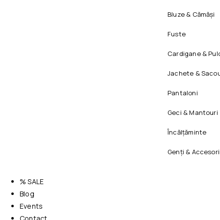
Bluze & Cămăși
Fuste
Cardigane & Pul
Jachete & Sacou
Pantaloni
Geci & Mantouri
Încălțăminte
Genți & Accesori
% SALE
Blog
Events
Contact