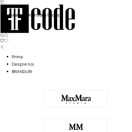
Nu ai niciun produs în coș.
Prima
Despre noi
BRANDURI