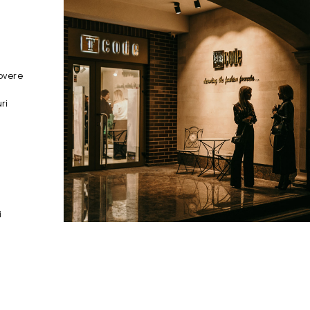
overe
ri
i