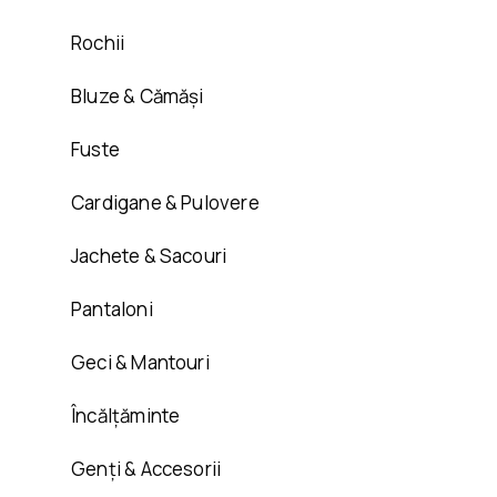
Rochii
Bluze & Cămăși
Fuste
Cardigane & Pulovere
Jachete & Sacouri
Pantaloni
Geci & Mantouri
Încălțăminte
Genți & Accesorii