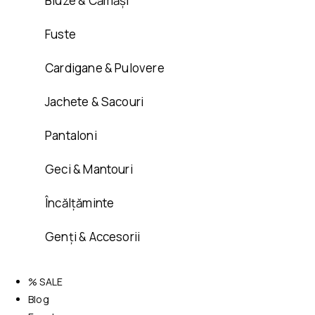
Bluze & Cămăși
Fuste
Cardigane & Pulovere
Jachete & Sacouri
Pantaloni
Geci & Mantouri
Încălțăminte
Genți & Accesorii
% SALE
Blog