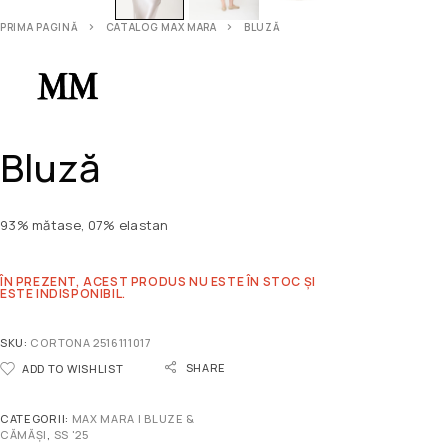
PRIMA PAGINĂ
CATALOG MAX MARA
BLUZĂ
Bluză
93% mătase, 07% elastan
ÎN PREZENT, ACEST PRODUS NU ESTE ÎN STOC ȘI
ESTE INDISPONIBIL.
SKU:
CORTONA 2516111017
SHARE
ADD TO WISHLIST
CATEGORII:
MAX MARA | BLUZE &
CĂMĂȘI
,
SS '25