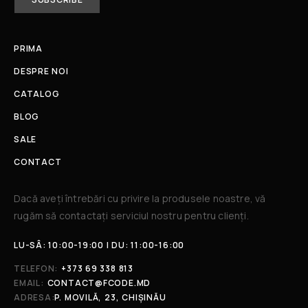
PRIMA
DESPRE NOI
CATALOG
BLOG
SALE
CONTACT
Dacă aveți întrebări cu privire la produsele noastre, vă
rugăm să contactați serviciul nostru pentru clienți.​
LU-SÂ: 10:00-19:00 | DU: 11:00-16:00
TELEFON:
+373 69 338 813
EMAIL:
CONTACT@FCODE.MD
ADRESA:
P. MOVILĂ, 23, CHIȘINĂU