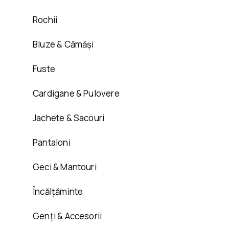
Rochii
Bluze & Cămăși
Fuste
Cardigane & Pulovere
Jachete & Sacouri
Pantaloni
Geci & Mantouri
Încălțăminte
Genți & Accesorii