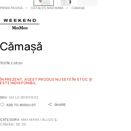
PRIMA PAGINĂ
CATALOG MAX MARA
CĂMAȘĂ
Cămașă
100% coton
ÎN PREZENT, ACEST PRODUS NU ESTE ÎN STOC ȘI
ESTE INDISPONIBIL.
SKU:
VALLO 2515111032
SHARE
ADD TO WISHLIST
CATEGORII:
MAX MARA | BLUZE &
CĂMĂȘI
,
SS '25