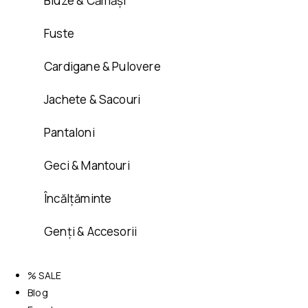
Bluze & Cămăși
Fuste
Cardigane & Pulovere
Jachete & Sacouri
Pantaloni
Geci & Mantouri
Încălțăminte
Genți & Accesorii
% SALE
Blog