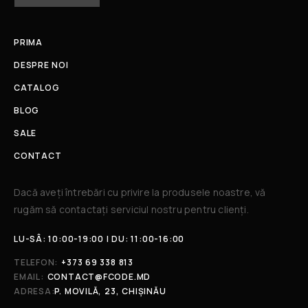
PRIMA
DESPRE NOI
CATALOG
BLOG
SALE
CONTACT
Dacă aveți întrebări cu privire la produsele noastre, vă
rugăm să contactați serviciul nostru pentru clienți.​
LU-SÂ: 10:00-19:00 | DU: 11:00-16:00
TELEFON:
+373 69 338 813
EMAIL:
CONTACT@FCODE.MD
ADRESA:
P. MOVILĂ, 23, CHIȘINĂU