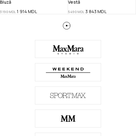
Bluză
Vestă
1 914
MDL
3 843
MDL
3 190
MDL
5 490
MDL