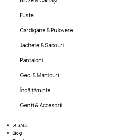
Bluze & Cămăși
Fuste
Cardigane & Pulovere
Jachete & Sacouri
Pantaloni
Geci & Mantouri
Încălțăminte
Genți & Accesorii
% SALE
Blog