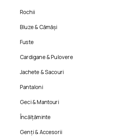
Rochii
Bluze & Cămăși
Fuste
Cardigane & Pulovere
Jachete & Sacouri
Pantaloni
Geci & Mantouri
Încălțăminte
Genți & Accesorii