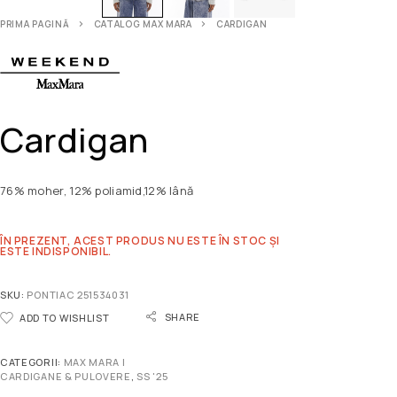
PRIMA PAGINĂ
CATALOG MAX MARA
CARDIGAN
Cardigan
76% moher, 12% poliamid,12% lână
ÎN PREZENT, ACEST PRODUS NU ESTE ÎN STOC ȘI
ESTE INDISPONIBIL.
SKU:
PONTIAC 251534031
SHARE
ADD TO WISHLIST
CATEGORII:
MAX MARA |
CARDIGANE & PULOVERE
,
SS '25