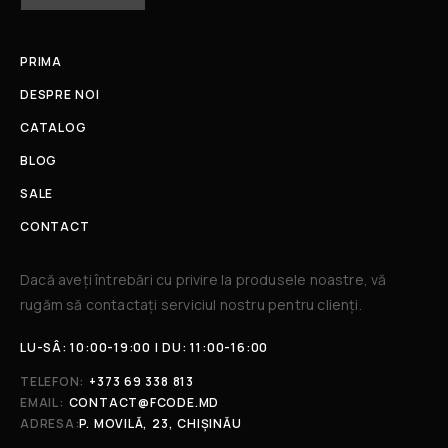
PRIMA
DESPRE NOI
CATALOG
BLOG
SALE
CONTACT
Dacă aveți întrebări cu privire la produsele noastre, vă
rugăm să contactați serviciul nostru pentru clienți.​
LU-SÂ: 10:00-19:00 | DU: 11:00-16:00
TELEFON:
+373 69 338 813
EMAIL:
CONTACT@FCODE.MD
ADRESA:
P. MOVILĂ, 23, CHIȘINĂU