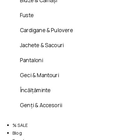
Bluze & Cămăși
Fuste
Cardigane & Pulovere
Jachete & Sacouri
Pantaloni
Geci & Mantouri
Încălțăminte
Genți & Accesorii
% SALE
Blog