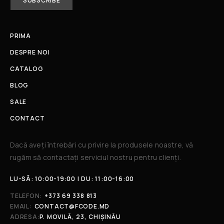
PRIMA
DESPRE NOI
CATALOG
BLOG
SALE
CONTACT
Dacă aveți întrebări cu privire la produsele noastre, vă
rugăm să contactați serviciul nostru pentru clienți.​
LU-SÂ: 10:00-19:00 | DU: 11:00-16:00
TELEFON:
+373 69 338 813
EMAIL:
CONTACT@FCODE.MD
ADRESA:
P. MOVILĂ, 23, CHIȘINĂU