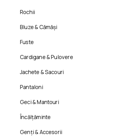
Rochii
Bluze & Cămăși
Fuste
Cardigane & Pulovere
Jachete & Sacouri
Pantaloni
Geci & Mantouri
Încălțăminte
Genți & Accesorii