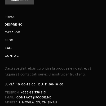
PRIMA
DESPRE NOI
CATALOG
BLOG
SALE
CONTACT
Dacă aveți întrebări cu privire la produsele noastre, vă
rugăm să contactați serviciul nostru pentru clienți.​
LU-SÂ: 10:00-19:00 | DU: 11:00-16:00
TELEFON:
+373 69 338 813
EMAIL:
CONTACT@FCODE.MD
ADRESA:
P. MOVILĂ, 23, CHIȘINĂU