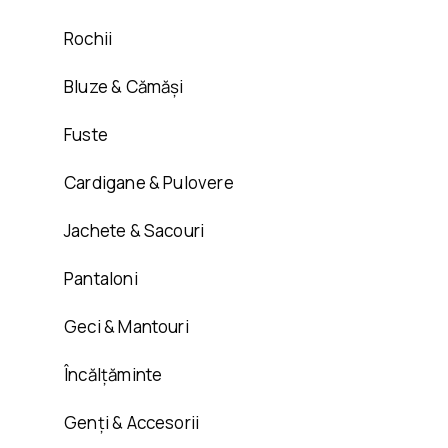
Rochii
Bluze & Cămăși
Fuste
Cardigane & Pulovere
Jachete & Sacouri
Pantaloni
Geci & Mantouri
Încălțăminte
Genți & Accesorii