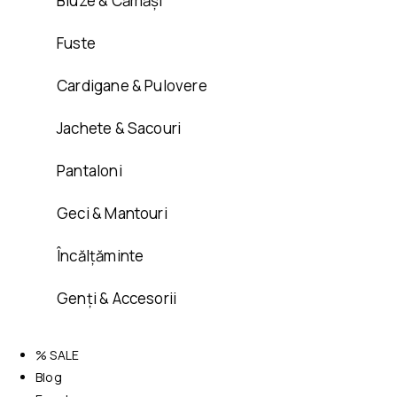
Bluze & Cămăși
Fuste
Cardigane & Pulovere
Jachete & Sacouri
Pantaloni
Geci & Mantouri
Încălțăminte
Genți & Accesorii
% SALE
Blog