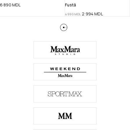
6 890
MDL
Fustă
2 994
MDL
4 990
MDL