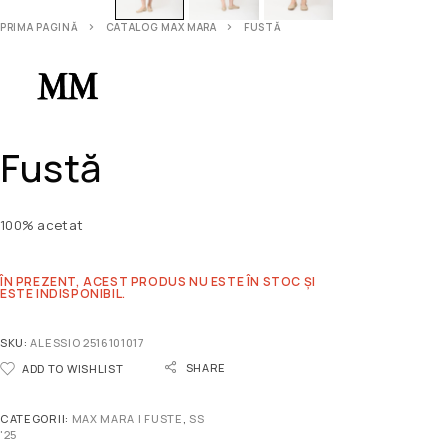
PRIMA PAGINĂ
CATALOG MAX MARA
FUSTĂ
Fustă
100% acetat
ÎN PREZENT, ACEST PRODUS NU ESTE ÎN STOC ȘI
ESTE INDISPONIBIL.
SKU:
ALESSIO 2516101017
SHARE
ADD TO WISHLIST
CATEGORII:
MAX MARA | FUSTE
,
SS
'25