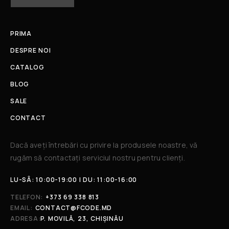
PRIMA
DESPRE NOI
CATALOG
BLOG
SALE
CONTACT
Dacă aveți întrebări cu privire la produsele noastre, vă
rugăm să contactați serviciul nostru pentru clienți.​
LU-SÂ: 10:00-19:00 | DU: 11:00-16:00
TELEFON:
+373 69 338 813
EMAIL:
CONTACT@FCODE.MD
ADRESA:
P. MOVILĂ, 23, CHIȘINĂU