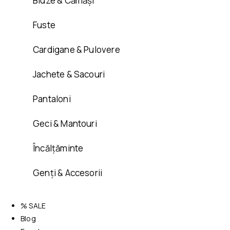
Bluze & Cămăși
Fuste
Cardigane & Pulovere
Jachete & Sacouri
Pantaloni
Geci & Mantouri
Încălțăminte
Genți & Accesorii
% SALE
Blog