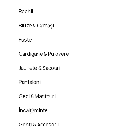
Rochii
Bluze & Cămăși
Fuste
Cardigane & Pulovere
Jachete & Sacouri
Pantaloni
Geci & Mantouri
Încălțăminte
Genți & Accesorii