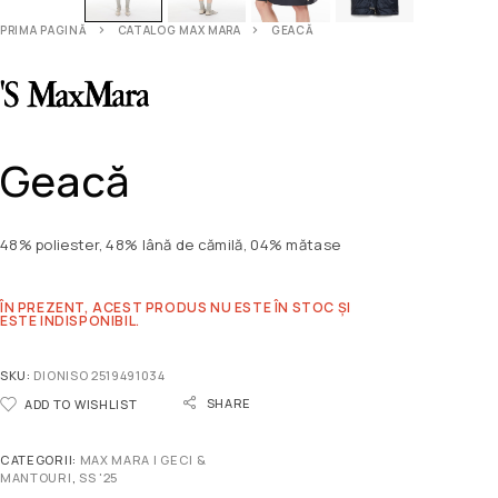
PRIMA PAGINĂ
CATALOG MAX MARA
GEACĂ
Geacă
48% poliester, 48% lână de cămilă, 04% mătase
ÎN PREZENT, ACEST PRODUS NU ESTE ÎN STOC ȘI
ESTE INDISPONIBIL.
SKU:
DIONISO 2519491034
SHARE
ADD TO WISHLIST
CATEGORII:
MAX MARA | GECI &
MANTOURI
,
SS '25