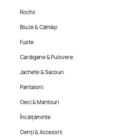
Rochii
Bluze & Cămăși
Fuste
Cardigane & Pulovere
Jachete & Sacouri
Pantaloni
Geci & Mantouri
Încălțăminte
Genți & Accesorii