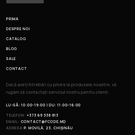
PRIMA
DESPRE NOI
CATALOG
BLOG
SALE
CONTACT
Dacă aveți întrebări cu privire la produsele noastre, vă
rugăm să contactați serviciul nostru pentru clienți.​
LU-SÂ: 10:00-19:00 | DU: 11:00-16:00
TELEFON:
+373 69 338 813
EMAIL:
CONTACT@FCODE.MD
ADRESA:
P. MOVILĂ, 23, CHIȘINĂU