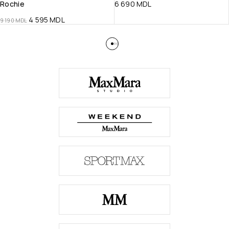
Rochie
6 690
MDL
4 595
MDL
9 190
MDL