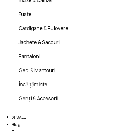
Bluze & Cămăși
Fuste
Cardigane & Pulovere
Jachete & Sacouri
Pantaloni
Geci & Mantouri
Încălțăminte
Genți & Accesorii
% SALE
Blog