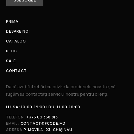
PRIMA
DESPRE NOI
CATALOG
BLOG
SALE
CONTACT
Dacă aveți întrebări cu privire la produsele noastre, vă
rugăm să contactați serviciul nostru pentru clienți.​
LU-SÂ: 10:00-19:00 | DU: 11:00-16:00
TELEFON:
+373 69 338 813
EMAIL:
CONTACT@FCODE.MD
ADRESA:
P. MOVILĂ, 23, CHIȘINĂU