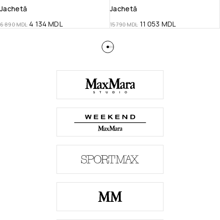
Jachetă
Jachetă
4 134
MDL
11 053
MDL
6 890
MDL
15 790
MDL