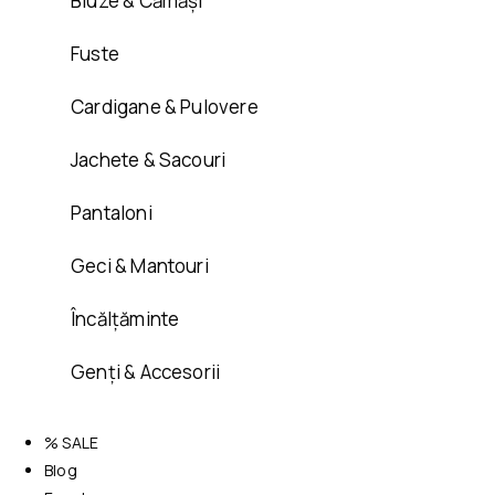
Bluze & Cămăși
Fuste
Cardigane & Pulovere
Jachete & Sacouri
Pantaloni
Geci & Mantouri
Încălțăminte
Genți & Accesorii
% SALE
Blog