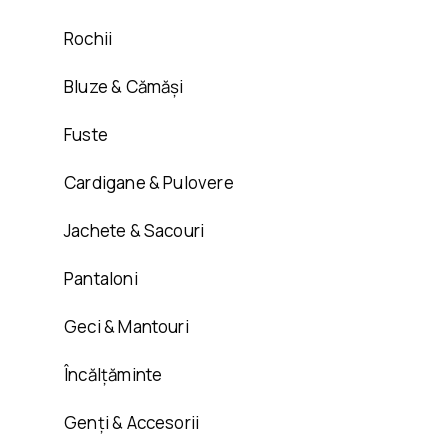
Rochii
Bluze & Cămăși
Fuste
Cardigane & Pulovere
Jachete & Sacouri
Pantaloni
Geci & Mantouri
Încălțăminte
Genți & Accesorii