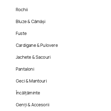
Rochii
Bluze & Cămăși
Fuste
Cardigane & Pulovere
Jachete & Sacouri
Pantaloni
Geci & Mantouri
Încălțăminte
Genți & Accesorii