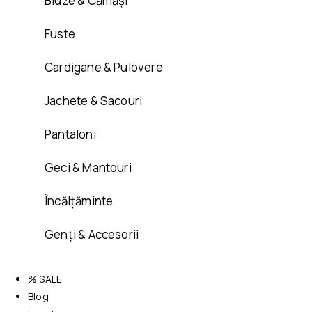
Bluze & Cămăși
Fuste
Cardigane & Pulovere
Jachete & Sacouri
Pantaloni
Geci & Mantouri
Încălțăminte
Genți & Accesorii
% SALE
Blog