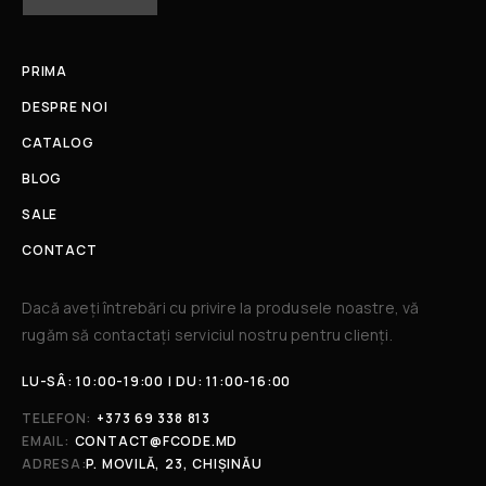
PRIMA
DESPRE NOI
CATALOG
BLOG
SALE
CONTACT
Dacă aveți întrebări cu privire la produsele noastre, vă
rugăm să contactați serviciul nostru pentru clienți.​
LU-SÂ: 10:00-19:00 | DU: 11:00-16:00
TELEFON:
+373 69 338 813
EMAIL:
CONTACT@FCODE.MD
ADRESA:
P. MOVILĂ, 23, CHIȘINĂU