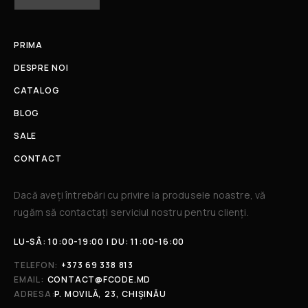
PRIMA
DESPRE NOI
CATALOG
BLOG
SALE
CONTACT
Dacă aveți întrebări cu privire la produsele noastre, vă
rugăm să contactați serviciul nostru pentru clienți.​
LU-SÂ: 10:00-19:00 | DU: 11:00-16:00
TELEFON:
+373 69 338 813
EMAIL:
CONTACT@FCODE.MD
ADRESA:
P. MOVILĂ, 23, CHIȘINĂU