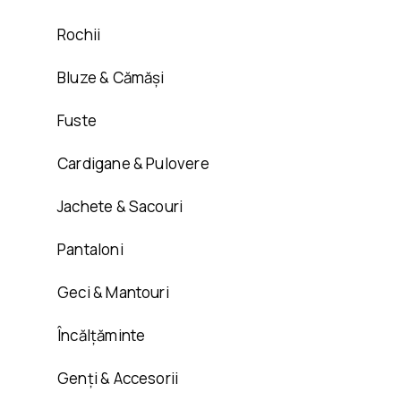
Rochii
Bluze & Cămăși
Fuste
Cardigane & Pulovere
Jachete & Sacouri
Pantaloni
Geci & Mantouri
Încălțăminte
Genți & Accesorii