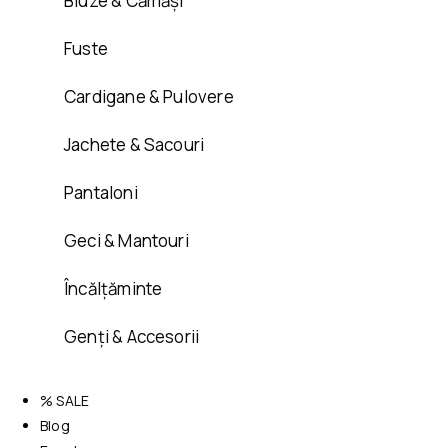
Bluze & Cămăși
Fuste
Cardigane & Pulovere
Jachete & Sacouri
Pantaloni
Geci & Mantouri
Încălțăminte
Genți & Accesorii
% SALE
Blog