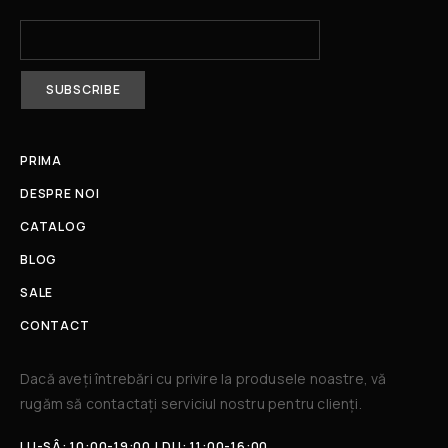
PRIMA
DESPRE NOI
CATALOG
BLOG
SALE
CONTACT
Dacă aveți întrebări cu privire la produsele noastre, vă
rugăm să contactați serviciul nostru pentru clienți.​
LU-SÂ: 10:00-19:00 | DU: 11:00-16:00