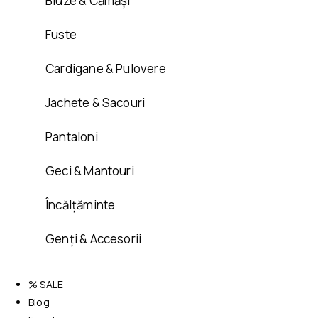
Bluze & Cămăși
Fuste
Cardigane & Pulovere
Jachete & Sacouri
Pantaloni
Geci & Mantouri
Încălțăminte
Genți & Accesorii
% SALE
Blog