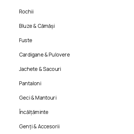
Rochii
Bluze & Cămăși
Fuste
Cardigane & Pulovere
Jachete & Sacouri
Pantaloni
Geci & Mantouri
Încălțăminte
Genți & Accesorii