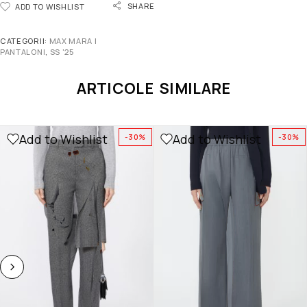
SHARE
ADD TO WISHLIST
CATEGORII:
MAX MARA |
PANTALONI
,
SS '25
ARTICOLE SIMILARE
Add to Wishlist
Add to Wishlist
-30%
-30%