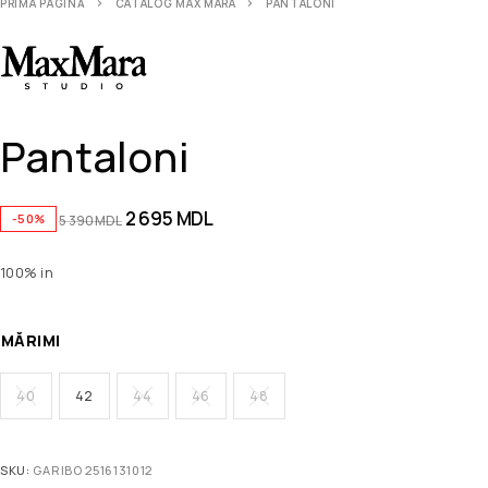
PRIMA PAGINĂ
CATALOG MAX MARA
PANTALONI
Pantaloni
2 695
MDL
-50%
5 390
MDL
100% in
MĂRIMI
40
42
44
46
48
SKU:
GARIBO 2516131012