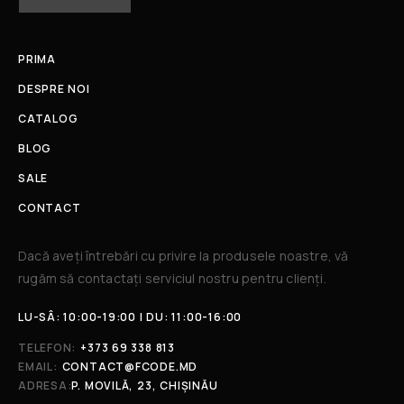
PRIMA
DESPRE NOI
CATALOG
BLOG
SALE
CONTACT
Dacă aveți întrebări cu privire la produsele noastre, vă
rugăm să contactați serviciul nostru pentru clienți.​
LU-SÂ: 10:00-19:00 | DU: 11:00-16:00
TELEFON:
+373 69 338 813
EMAIL:
CONTACT@FCODE.MD
ADRESA:
P. MOVILĂ, 23, CHIȘINĂU