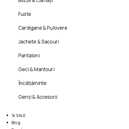
Bluze & Cămăși
Fuste
Cardigane & Pulovere
Jachete & Sacouri
Pantaloni
Geci & Mantouri
Încălțăminte
Genți & Accesorii
% SALE
Blog