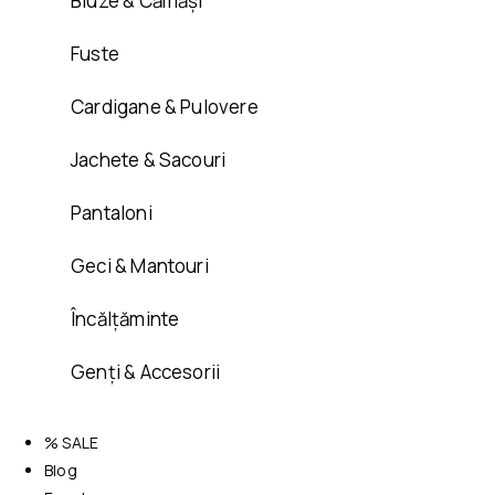
Bluze & Cămăși
Fuste
Cardigane & Pulovere
Jachete & Sacouri
Pantaloni
Geci & Mantouri
Încălțăminte
Genți & Accesorii
% SALE
Blog