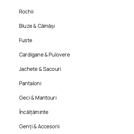
Rochii
Bluze & Cămăși
Fuste
Cardigane & Pulovere
Jachete & Sacouri
Pantaloni
Geci & Mantouri
Încălțăminte
Genți & Accesorii