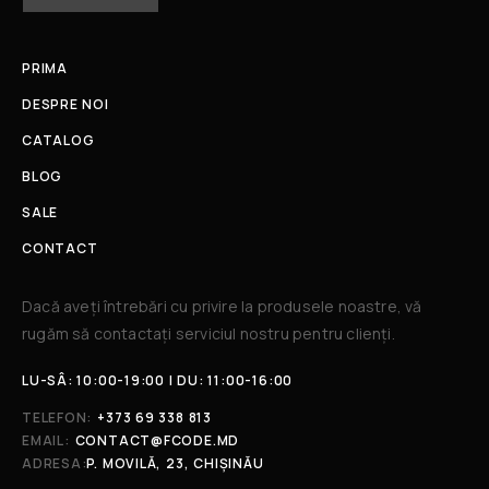
PRIMA
DESPRE NOI
CATALOG
BLOG
SALE
CONTACT
Dacă aveți întrebări cu privire la produsele noastre, vă
rugăm să contactați serviciul nostru pentru clienți.​
LU-SÂ: 10:00-19:00 | DU: 11:00-16:00
TELEFON:
+373 69 338 813
EMAIL:
CONTACT@FCODE.MD
ADRESA:
P. MOVILĂ, 23, CHIȘINĂU