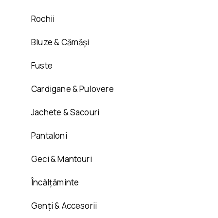
Rochii
Bluze & Cămăși
Fuste
Cardigane & Pulovere
Jachete & Sacouri
Pantaloni
Geci & Mantouri
Încălțăminte
Genți & Accesorii