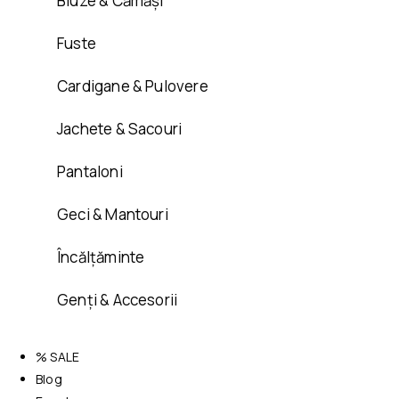
Bluze & Cămăși
Fuste
Cardigane & Pulovere
Jachete & Sacouri
Pantaloni
Geci & Mantouri
Încălțăminte
Genți & Accesorii
% SALE
Blog