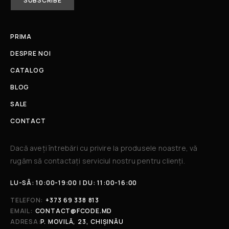
PRIMA
DESPRE NOI
CATALOG
BLOG
SALE
CONTACT
Dacă aveți întrebări cu privire la produsele noastre, vă
rugăm să contactați serviciul nostru pentru clienți.​
LU-SÂ: 10:00-19:00 | DU: 11:00-16:00
TELEFON:
+373 69 338 813
EMAIL:
CONTACT@FCODE.MD
ADRESA:
P. MOVILĂ, 23, CHIȘINĂU