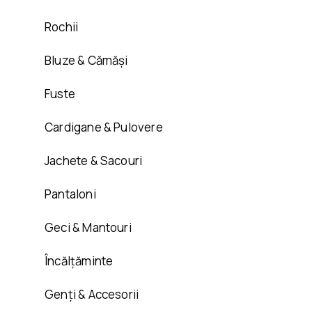
Rochii
Bluze & Cămăși
Fuste
Cardigane & Pulovere
Jachete & Sacouri
Pantaloni
Geci & Mantouri
Încălțăminte
Genți & Accesorii