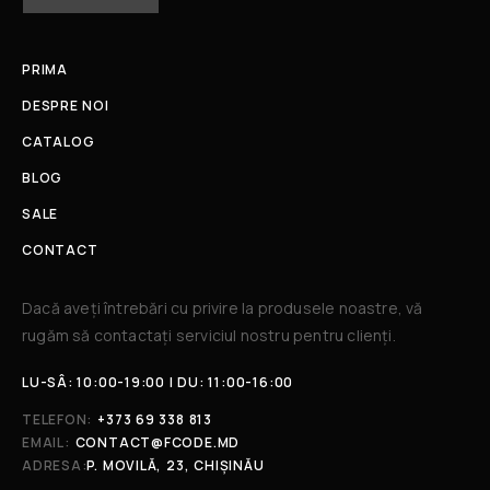
PRIMA
DESPRE NOI
CATALOG
BLOG
SALE
CONTACT
Dacă aveți întrebări cu privire la produsele noastre, vă
rugăm să contactați serviciul nostru pentru clienți.​
LU-SÂ: 10:00-19:00 | DU: 11:00-16:00
TELEFON:
+373 69 338 813
EMAIL:
CONTACT@FCODE.MD
ADRESA:
P. MOVILĂ, 23, CHIȘINĂU