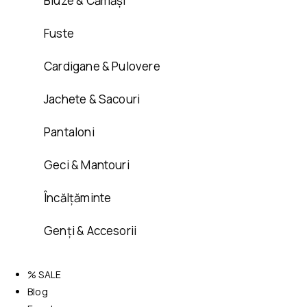
Bluze & Cămăși
Fuste
Cardigane & Pulovere
Jachete & Sacouri
Pantaloni
Geci & Mantouri
Încălțăminte
Genți & Accesorii
% SALE
Blog