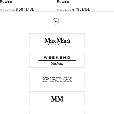
Rochie
Rochie
8 694
MDL
4 795
MDL
14 490
MDL
9 590
MDL