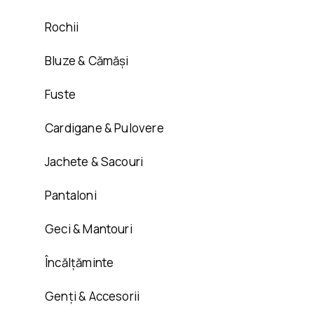
Rochii
Bluze & Cămăși
Fuste
Cardigane & Pulovere
Jachete & Sacouri
Pantaloni
Geci & Mantouri
Încălțăminte
Genți & Accesorii