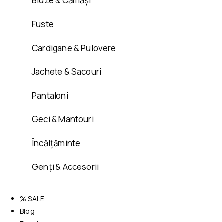
Bluze & Cămăși
Fuste
Cardigane & Pulovere
Jachete & Sacouri
Pantaloni
Geci & Mantouri
Încălțăminte
Genți & Accesorii
% SALE
Blog