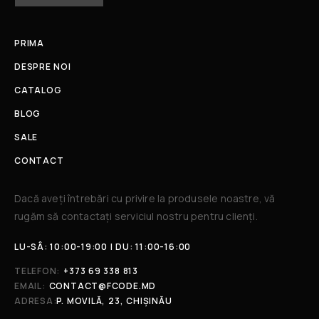
PRIMA
DESPRE NOI
CATALOG
BLOG
SALE
CONTACT
Dacă aveți întrebări cu privire la produsele noastre, vă
rugăm să contactați serviciul nostru pentru clienți.​
LU-SÂ: 10:00-19:00 | DU: 11:00-16:00
TELEFON:
+373 69 338 813
EMAIL:
CONTACT@FCODE.MD
ADRESA:
P. MOVILĂ, 23, CHIȘINĂU