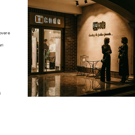
overe
ri
i