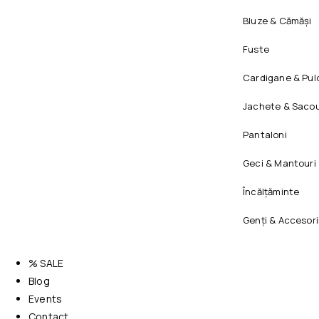
Bluze & Cămăși
Fuste
Cardigane & Pul
Jachete & Sacou
Pantaloni
Geci & Mantouri
Încălțăminte
Genți & Accesori
% SALE
Blog
Events
Contact