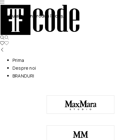
Nu ai niciun produs în coș.
Prima
Despre noi
BRANDURI