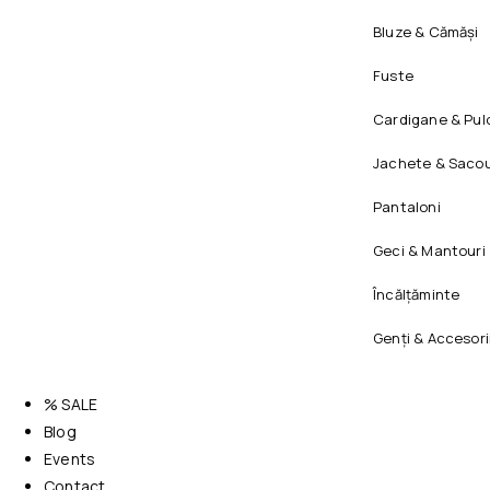
Bluze & Cămăși
Fuste
Cardigane & Pul
Jachete & Sacou
Pantaloni
Geci & Mantouri
Încălțăminte
Genți & Accesori
% SALE
Blog
Events
Contact