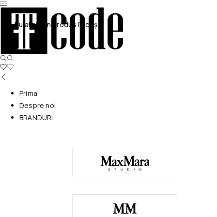
Nu ai niciun produs în coș.
Prima
Despre noi
BRANDURI