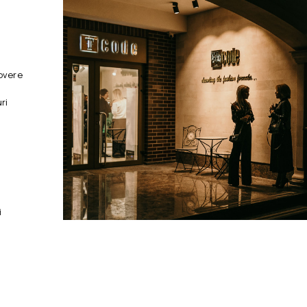
overe
ri
i