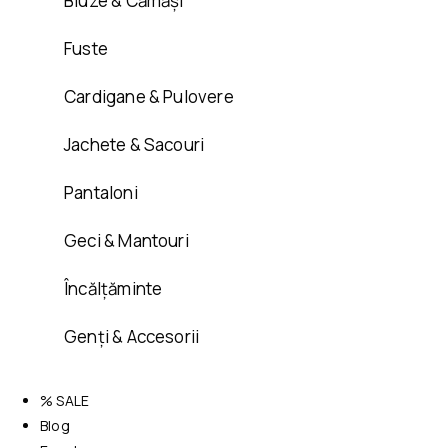
Bluze & Cămăși
Fuste
Cardigane & Pulovere
Jachete & Sacouri
Pantaloni
Geci & Mantouri
Încălțăminte
Genți & Accesorii
% SALE
Blog