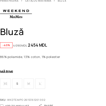
PRIMA PAGINĂ
CATALOG MAX MARA
BLUZĂ
Bluză
2 454
MDL
-40%
4 090
MDL
86% poliamide, 13% coton, 1% poliester
MĂRIMI
XS
S
M
L
SKU:
WKDTEMPO 2615361201 002
SHARE
ADD TO WISHLIST