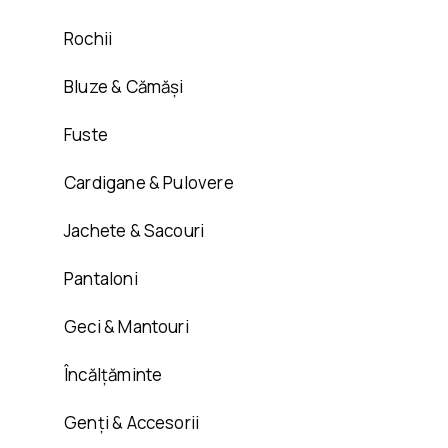
Rochii
Bluze & Cămăși
Fuste
Cardigane & Pulovere
Jachete & Sacouri
Pantaloni
Geci & Mantouri
Încălțăminte
Genți & Accesorii