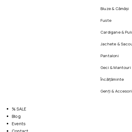
Bluze & Cămăși
Fuste
Cardigane & Pul
Jachete & Sacou
Pantaloni
Geci & Mantouri
Încălțăminte
Genți & Accesori
% SALE
Blog
Events
Contact