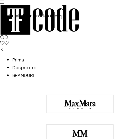
Nu ai niciun produs în coș.
Prima
Despre noi
BRANDURI