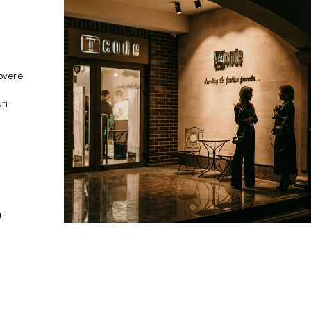
overe
ri
i