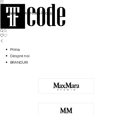
Nu ai niciun produs în coș.
Prima
Despre noi
BRANDURI