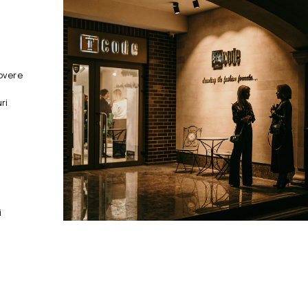
overe
ri
i