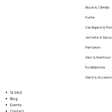
Bluze & Cămăși
Fuste
Cardigane & Pul
Jachete & Sacou
Pantaloni
Geci & Mantouri
Încălțăminte
Genți & Accesori
% SALE
Blog
Events
Contact