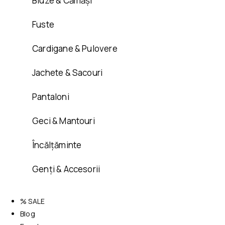
Bluze & Cămăși
Fuste
Cardigane & Pulovere
Jachete & Sacouri
Pantaloni
Geci & Mantouri
Încălțăminte
Genți & Accesorii
% SALE
Blog