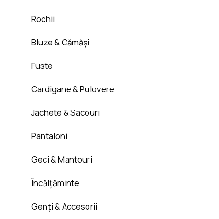
Rochii
Bluze & Cămăși
Fuste
Cardigane & Pulovere
Jachete & Sacouri
Pantaloni
Geci & Mantouri
Încălțăminte
Genți & Accesorii