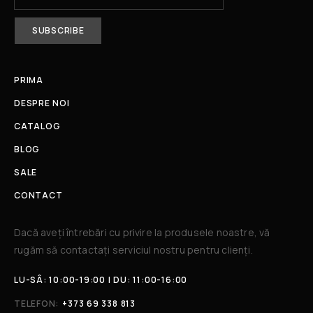
PRIMA
DESPRE NOI
CATALOG
BLOG
SALE
CONTACT
Dacă aveți întrebări cu privire la produsele noastre, vă
rugăm să contactați serviciul nostru pentru clienți.​
LU-SÂ: 10:00-19:00 | DU: 11:00-16:00
TELEFON:
+373 69 338 813