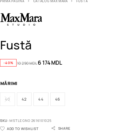
PRIMA PAGINĂ
CATALOG MAX MARA
FUSTĂ
Fustă
6 174
MDL
-40%
10 290
MDL
MĂRIMI
40
42
44
46
SKU:
MSTLEGNO 2616101025
SHARE
ADD TO WISHLIST