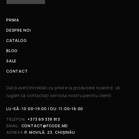
PRIMA
DESPRE NOI
CATALOG
BLOG
SALE
CONTACT
Dacă aveți întrebări cu privire la produsele noastre, vă
rugăm să contactați serviciul nostru pentru clienți.​
LU-SÂ: 10:00-19:00 | DU: 11:00-16:00
TELEFON:
+373 69 338 813
EMAIL:
CONTACT@FCODE.MD
ADRESA:
P. MOVILĂ, 23, CHIȘINĂU