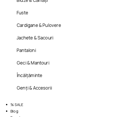
Bluze & Cămăși
Fuste
Cardigane & Pulovere
Jachete & Sacouri
Pantaloni
Geci & Mantouri
Încălțăminte
Genți & Accesorii
% SALE
Blog