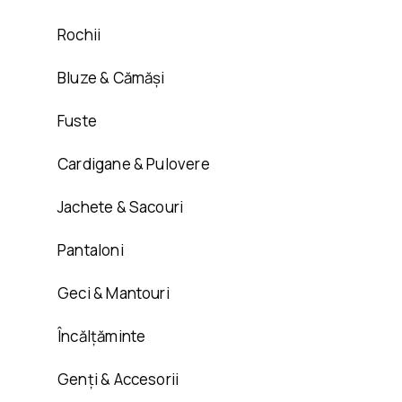
Rochii
Bluze & Cămăși
Fuste
Cardigane & Pulovere
Jachete & Sacouri
Pantaloni
Geci & Mantouri
Încălțăminte
Genți & Accesorii