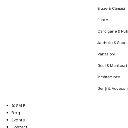
Bluze & Cămăși
Fuste
Cardigane & Pul
Jachete & Sacou
Pantaloni
Geci & Mantouri
Încălțăminte
Genți & Accesori
% SALE
Blog
Events
Contact