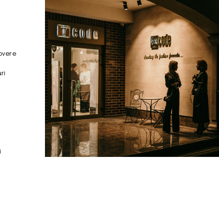
overe
ri
i