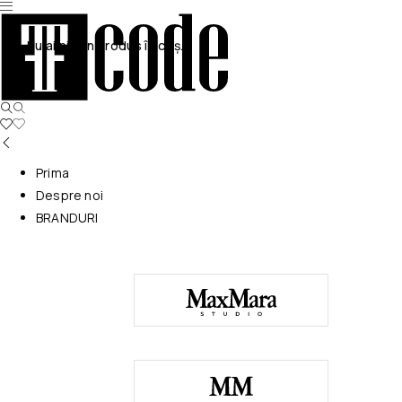
Nu ai niciun produs în coș.
Prima
Despre noi
BRANDURI