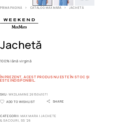
PRIMA PAGINĂ
CATALOG MAX MARA
JACHETĂ
Jachetă
100% lână virgină
ÎN PREZENT, ACEST PRODUS NU ESTE ÎN STOC ȘI
ESTE INDISPONIBIL.
SKU:
WKDLAMINE 2615041071
SHARE
ADD TO WISHLIST
CATEGORII:
MAX MARA | JACHETE
& SACOURI
,
SS '26