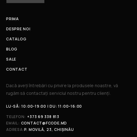
PRIMA
DESPRE NOI
CATALOG
BLOG
SALE
CONTACT
Dacă aveți întrebări cu privire la produsele noastre, vă
rugăm să contactați serviciul nostru pentru clienți.​
LU-SÂ: 10:00-19:00 | DU: 11:00-16:00
TELEFON:
+373 69 338 813
EMAIL:
CONTACT@FCODE.MD
ADRESA:
P. MOVILĂ, 23, CHIȘINĂU