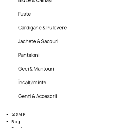
Bluze & Cămăși
Fuste
Cardigane & Pulovere
Jachete & Sacouri
Pantaloni
Geci & Mantouri
Încălțăminte
Genți & Accesorii
% SALE
Blog