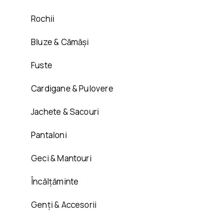
Rochii
Bluze & Cămăși
Fuste
Cardigane & Pulovere
Jachete & Sacouri
Pantaloni
Geci & Mantouri
Încălțăminte
Genți & Accesorii