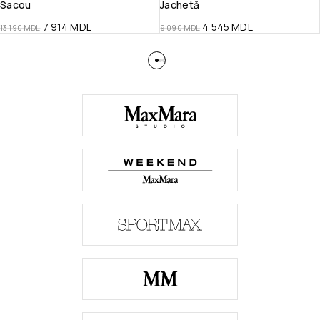
Sacou
Jachetă
7 914
MDL
4 545
MDL
13 190
MDL
9 090
MDL