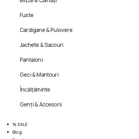
Bluze & Cămăși
Fuste
Cardigane & Pulovere
Jachete & Sacouri
Pantaloni
Geci & Mantouri
Încălțăminte
Genți & Accesorii
% SALE
Blog