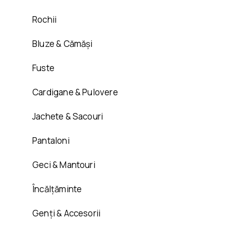
Rochii
Bluze & Cămăși
Fuste
Cardigane & Pulovere
Jachete & Sacouri
Pantaloni
Geci & Mantouri
Încălțăminte
Genți & Accesorii