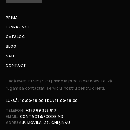
PRIMA
DESPRE NOI
CATALOG
BLOG
SALE
CONTACT
Dacă aveți întrebări cu privire la produsele noastre, vă
rugăm să contactați serviciul nostru pentru clienți.​
LU-SÂ: 10:00-19:00 | DU: 11:00-16:00
TELEFON:
+373 69 338 813
EMAIL:
CONTACT@FCODE.MD
ADRESA:
P. MOVILĂ, 23, CHIȘINĂU