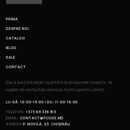
PRIMA
DESPRE NOI
CATALOG
BLOG
SALE
CONTACT
Dacă aveți întrebări cu privire la produsele noastre, vă
rugăm să contactați serviciul nostru pentru clienți.​
LU-SÂ: 10:00-19:00 | DU: 11:00-16:00
TELEFON:
+373 69 338 813
EMAIL:
CONTACT@FCODE.MD
ADRESA:
P. MOVILĂ, 23, CHIȘINĂU