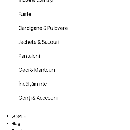
Bluze & Cămăși
Fuste
Cardigane & Pulovere
Jachete & Sacouri
Pantaloni
Geci & Mantouri
Încălțăminte
Genți & Accesorii
% SALE
Blog