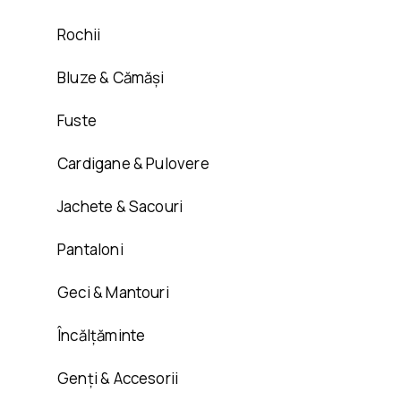
Rochii
Bluze & Cămăși
Fuste
Cardigane & Pulovere
Jachete & Sacouri
Pantaloni
Geci & Mantouri
Încălțăminte
Genți & Accesorii