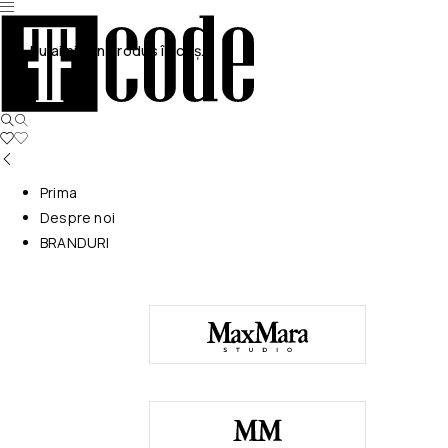
Nu ai niciun produs în coș.
Prima
Despre noi
BRANDURI