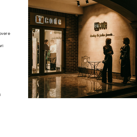
overe
ri
i