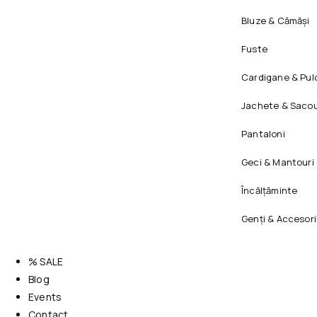
Bluze & Cămăși
Fuste
Cardigane & Pul
Jachete & Sacou
Pantaloni
Geci & Mantouri
Încălțăminte
Genți & Accesori
% SALE
Blog
Events
Contact