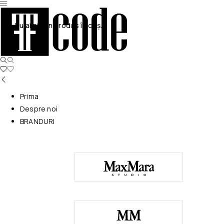
Nu ai niciun produs în coș.
Prima
Despre noi
BRANDURI