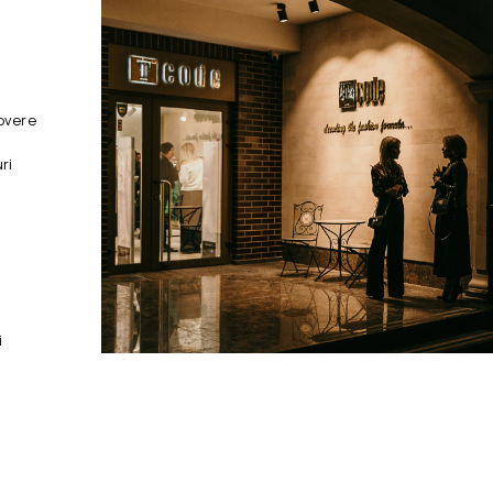
overe
ri
i