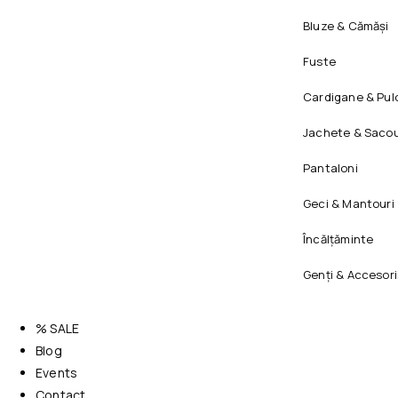
Bluze & Cămăși
Fuste
Cardigane & Pul
Jachete & Sacou
Pantaloni
Geci & Mantouri
Încălțăminte
Genți & Accesori
% SALE
Blog
Events
Contact