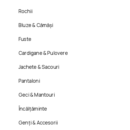
Rochii
Bluze & Cămăși
Fuste
Cardigane & Pulovere
Jachete & Sacouri
Pantaloni
Geci & Mantouri
Încălțăminte
Genți & Accesorii