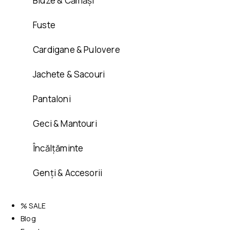
Bluze & Cămăși
Fuste
Cardigane & Pulovere
Jachete & Sacouri
Pantaloni
Geci & Mantouri
Încălțăminte
Genți & Accesorii
% SALE
Blog