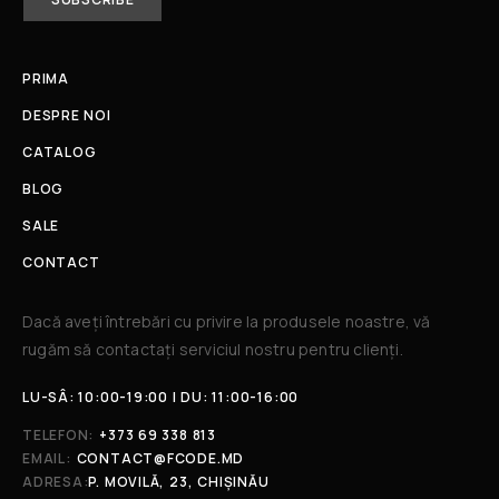
PRIMA
DESPRE NOI
CATALOG
BLOG
SALE
CONTACT
Dacă aveți întrebări cu privire la produsele noastre, vă
rugăm să contactați serviciul nostru pentru clienți.​
LU-SÂ: 10:00-19:00 | DU: 11:00-16:00
TELEFON:
+373 69 338 813
EMAIL:
CONTACT@FCODE.MD
ADRESA:
P. MOVILĂ, 23, CHIȘINĂU