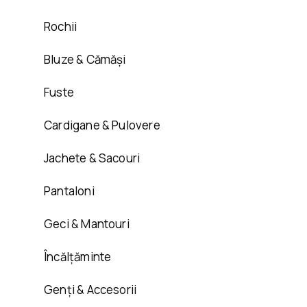
Rochii
Bluze & Cămăși
Fuste
Cardigane & Pulovere
Jachete & Sacouri
Pantaloni
Geci & Mantouri
Încălțăminte
Genți & Accesorii