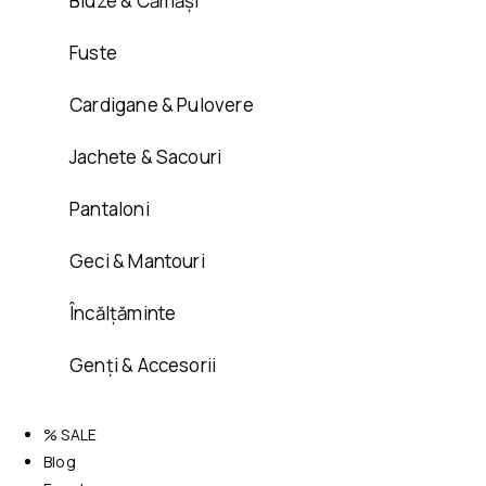
Bluze & Cămăși
Fuste
Cardigane & Pulovere
Jachete & Sacouri
Pantaloni
Geci & Mantouri
Încălțăminte
Genți & Accesorii
% SALE
Blog