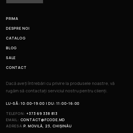
PRIMA
DESPRE NOI
CATALOG
BLOG
SALE
CONTACT
Dacă aveți întrebări cu privire la produsele noastre, vă
rugăm să contactați serviciul nostru pentru clienți.​
LU-SÂ: 10:00-19:00 | DU: 11:00-16:00
TELEFON:
+373 69 338 813
EMAIL:
CONTACT@FCODE.MD
ADRESA:
P. MOVILĂ, 23, CHIȘINĂU