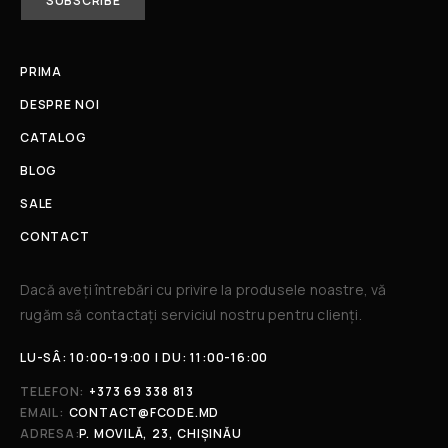
PRIMA
DESPRE NOI
CATALOG
BLOG
SALE
CONTACT
Dacă aveți întrebări cu privire la produsele noastre, vă
rugăm să contactați serviciul nostru pentru clienți.​
LU-SÂ: 10:00-19:00 | DU: 11:00-16:00
TELEFON:
+373 69 338 813
EMAIL:
CONTACT@FCODE.MD
ADRESA:
P. MOVILĂ, 23, CHIȘINĂU