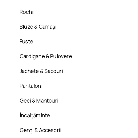
Rochii
Bluze & Cămăși
Fuste
Cardigane & Pulovere
Jachete & Sacouri
Pantaloni
Geci & Mantouri
Încălțăminte
Genți & Accesorii