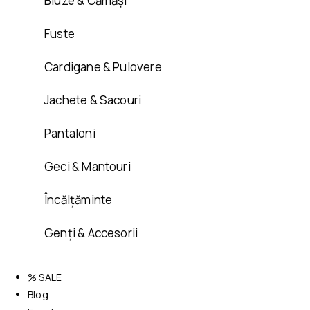
Bluze & Cămăși
Fuste
Cardigane & Pulovere
Jachete & Sacouri
Pantaloni
Geci & Mantouri
Încălțăminte
Genți & Accesorii
% SALE
Blog