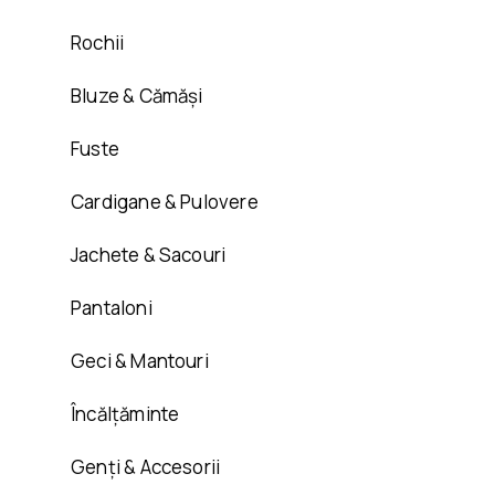
Rochii
Bluze & Cămăși
Fuste
Cardigane & Pulovere
Jachete & Sacouri
Pantaloni
Geci & Mantouri
Încălțăminte
Genți & Accesorii