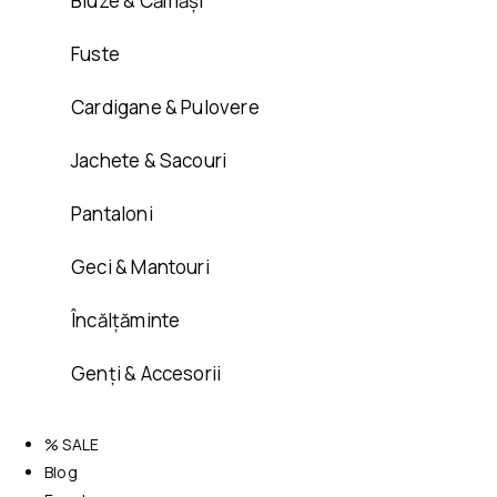
Bluze & Cămăși
Fuste
Cardigane & Pulovere
Jachete & Sacouri
Pantaloni
Geci & Mantouri
Încălțăminte
Genți & Accesorii
% SALE
Blog