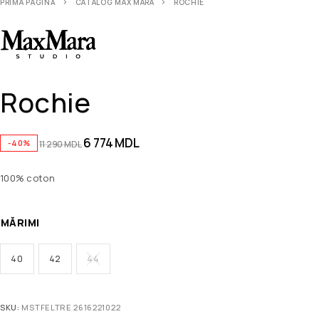
PRIMA PAGINĂ
CATALOG MAX MARA
ROCHIE
Rochie
6 774
MDL
-40%
11 290
MDL
100% coton
MĂRIMI
40
42
44
SKU:
MSTFELTRE 2616221022