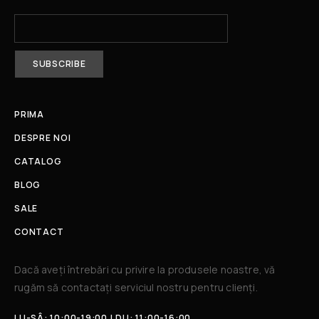
PRIMA
DESPRE NOI
CATALOG
BLOG
SALE
CONTACT
Dacă aveți întrebări cu privire la produsele noastre, vă
rugăm să contactați serviciul nostru pentru clienți.​
LU-SÂ: 10:00-19:00 | DU: 11:00-16:00