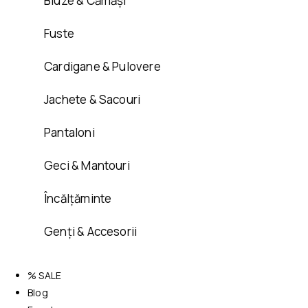
Bluze & Cămăși
Fuste
Cardigane & Pulovere
Jachete & Sacouri
Pantaloni
Geci & Mantouri
Încălțăminte
Genți & Accesorii
% SALE
Blog