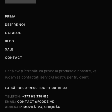
PRIMA
DESPRE NOI
CATALOG
BLOG
SALE
CONTACT
Dacă aveți întrebări cu privire la produsele noastre, vă
rugăm să contactați serviciul nostru pentru clienți.​
LU-SÂ: 10:00-19:00 | DU: 11:00-16:00
TELEFON:
+373 69 338 813
EMAIL:
CONTACT@FCODE.MD
ADRESA:
P. MOVILĂ, 23, CHIȘINĂU