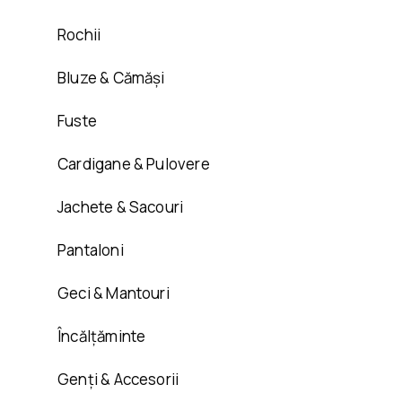
Rochii
Bluze & Cămăși
Fuste
Cardigane & Pulovere
Jachete & Sacouri
Pantaloni
Geci & Mantouri
Încălțăminte
Genți & Accesorii