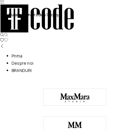
Nu ai niciun produs în coș.
Prima
Despre noi
BRANDURI