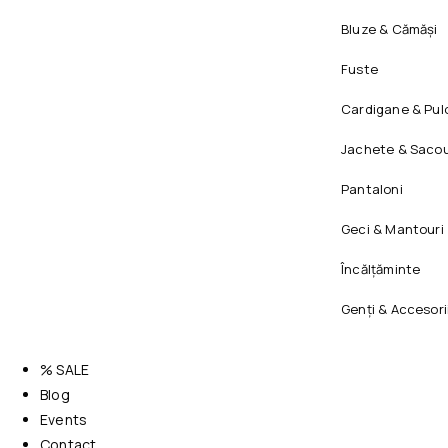
Bluze & Cămăși
Fuste
Cardigane & Pul
Jachete & Sacou
Pantaloni
Geci & Mantouri
Încălțăminte
Genți & Accesori
% SALE
Blog
Events
Contact