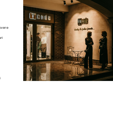
overe
ri
i