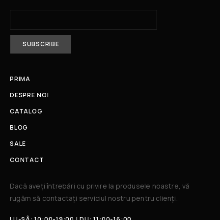
PRIMA
DESPRE NOI
CATALOG
BLOG
SALE
CONTACT
Dacă aveți întrebări cu privire la produsele noastre, vă
rugăm să contactați serviciul nostru pentru clienți.​
LU-SÂ: 10:00-19:00 | DU: 11:00-16:00