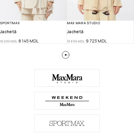
SPORTMAX
MAX MARA STUDIO
Jachetă
Jachetă
8 145
MDL
9 723
MDL
16 290
MDL
13 890
MDL