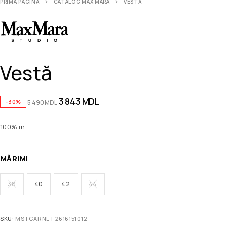
PRIMA PAGINĂ
CATALOG MAX MARA
VESTĂ
Vestă
3 843
MDL
-30%
5 490
MDL
100% in
MĂRIMI
38
40
42
44
SKU:
MSTCARNET 2616151012