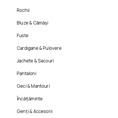
Rochii
Bluze & Cămăși
Fuste
Cardigane & Pulovere
Jachete & Sacouri
Pantaloni
Geci & Mantouri
Încălțăminte
Genți & Accesorii