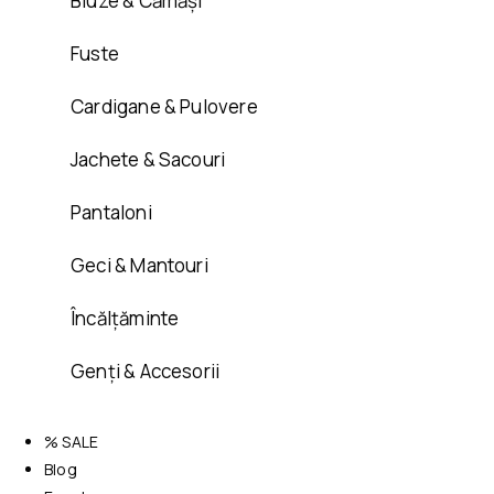
Bluze & Cămăși
Fuste
Cardigane & Pulovere
Jachete & Sacouri
Pantaloni
Geci & Mantouri
Încălțăminte
Genți & Accesorii
% SALE
Blog